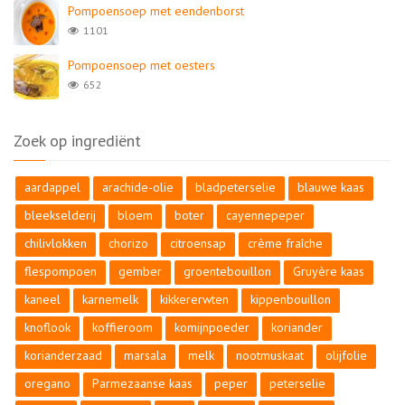
Pompoensoep met eendenborst
1101
Pompoensoep met oesters
652
Zoek op ingrediënt
aardappel
arachide-olie
bladpeterselie
blauwe kaas
bleekselderij
bloem
boter
cayennepeper
chilivlokken
chorizo
citroensap
crème fraîche
flespompoen
gember
groentebouillon
Gruyère kaas
kaneel
karnemelk
kikkererwten
kippenbouillon
knoflook
koffieroom
komijnpoeder
koriander
korianderzaad
marsala
melk
nootmuskaat
olijfolie
oregano
Parmezaanse kaas
peper
peterselie