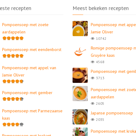
este recepten
Meest bekeken recepten
Pompoensoep met zoete
Pompoensoep met appe
aardappelen
Jamie Oliver
10742
Romige pompoensoep 
Pompoensoep met eendenborst
Gruyère kaas
4568
Pompoensoep met appel van
Pompoensoep met gem
Jamie Oliver
3713
Pompoensoep met zoet
Pompoensoep met gember
aardappelen
2605
Pompoensoep met Parmezaanse
Japanse pompoensoep
kaas
2035
Pompoensoep met kroka
Pompoensoep met krokant