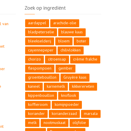
Zoek op ingrediënt
aardappel
arachide-olie
l van
bladpeterselie
blauwe kaas
bleekselderij
bloem
boter
met
cayennepeper
chilivlokken
chorizo
citroensap
crème fraîche
flespompoen
gember
ber
groentebouillon
Gruyère kaas
e
kaneel
karnemelk
kikkererwten
kippenbouillon
knoflook
koffieroom
komijnpoeder
koriander
korianderzaad
marsala
melk
nootmuskaat
olijfolie
nt