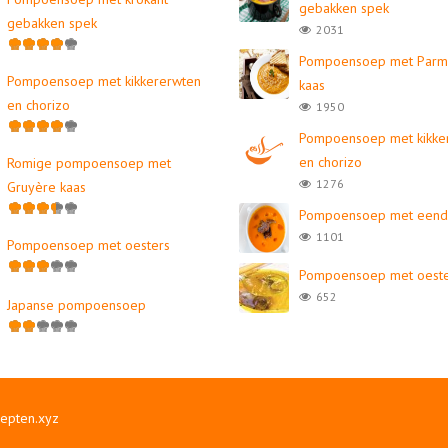
gebakken spek
gebakken spek
2031
Pompoensoep met Parm
Pompoensoep met kikkererwten
kaas
en chorizo
1950
Pompoensoep met kikke
en chorizo
Romige pompoensoep met
1276
Gruyère kaas
Pompoensoep met eend
1101
Pompoensoep met oesters
Pompoensoep met oeste
652
Japanse pompoensoep
cepten.xyz