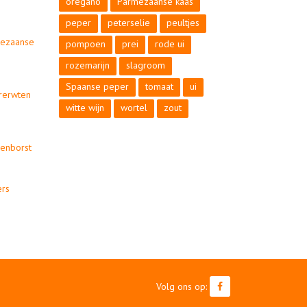
oregano
Parmezaanse kaas
peper
peterselie
peultjes
ezaanse
pompoen
prei
rode ui
rozemarijn
slagroom
Spaanse peper
tomaat
ui
rerwten
witte wijn
wortel
zout
enborst
rs
Volg ons op: