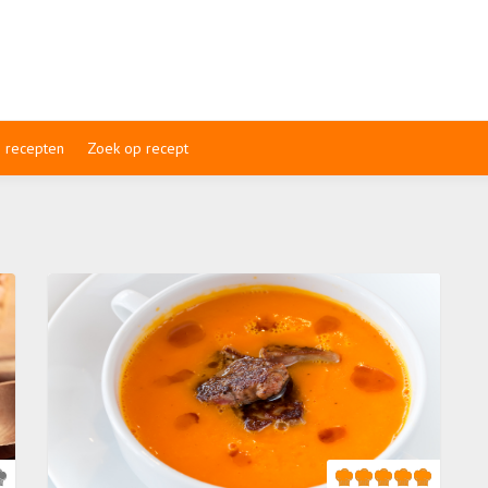
 recepten
Zoek op recept