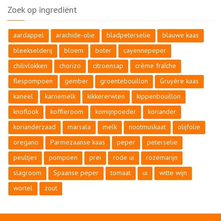
Zoek op ingrediënt
aardappel
arachide-olie
bladpeterselie
blauwe kaas
bleekselderij
bloem
boter
cayennepeper
chilivlokken
chorizo
citroensap
crème fraîche
flespompoen
gember
groentebouillon
Gruyère kaas
kaneel
karnemelk
kikkererwten
kippenbouillon
knoflook
koffieroom
komijnpoeder
koriander
korianderzaad
marsala
melk
nootmuskaat
olijfolie
oregano
Parmezaanse kaas
peper
peterselie
peultjes
pompoen
prei
rode ui
rozemarijn
slagroom
Spaanse peper
tomaat
ui
witte wijn
wortel
zout