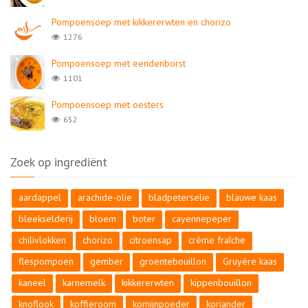
Pompoensoep met kikkererwten en chorizo
1276
Pompoensoep met eendenborst
1101
Pompoensoep met oesters
652
Zoek op ingrediënt
aardappel
arachide-olie
bladpeterselie
blauwe kaas
bleekselderij
bloem
boter
cayennepeper
chilivlokken
chorizo
citroensap
crème fraîche
flespompoen
gember
groentebouillon
Gruyère kaas
kaneel
karnemelk
kikkererwten
kippenbouillon
knoflook
koffieroom
komijnpoeder
koriander