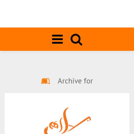
Toggle
navigation
Archive for