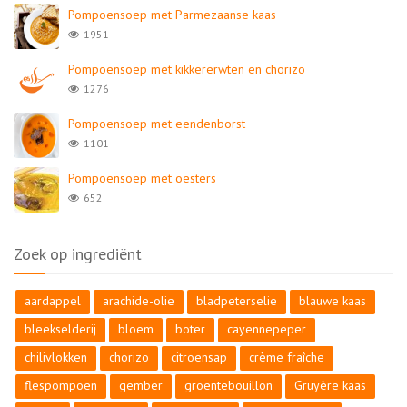
Pompoensoep met Parmezaanse kaas
1951
Pompoensoep met kikkererwten en chorizo
1276
Pompoensoep met eendenborst
1101
Pompoensoep met oesters
652
Zoek op ingrediënt
aardappel
arachide-olie
bladpeterselie
blauwe kaas
bleekselderij
bloem
boter
cayennepeper
chilivlokken
chorizo
citroensap
crème fraîche
flespompoen
gember
groentebouillon
Gruyère kaas